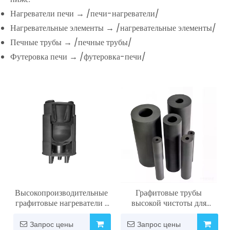
Нагреватели печи → /печи-нагреватели/
Нагревательные элементы → /нагревательные элементы/
Печные трубы → /печные трубы/
Футеровка печи → /футеровка-печи/
Высокопроизводительные
Графитовые трубы
графитовые нагреватели |
высокой чистоты для
Разработан для вакуумных
промышленных печей,
печей и
непрерывного литья и
Запрос цены
Запрос цены