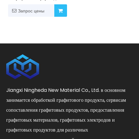
футеровки из графита
высокой чистоты.
Запрос цены
Jiangxi Ningheda New Material Co., Ltd. в основном
занимается обработкой графитового продукта, сервисам
сопоставления графитовых продуктов, предоставления
графитовых материалов, графитовых электродов и
графитовых продуктов для различных